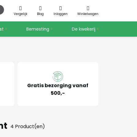
Vergelijk
Blog
Inloggen
Winkelwagen
st
Bemesting
De kwekerij
Gratis bezorging vanaf
500,-
nt
4 Product(en)