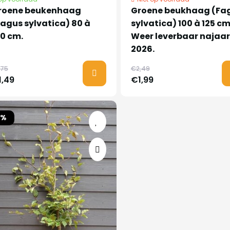
roene beukenhaag
Groene beukhaag (Fa
Fagus sylvatica) 80 à
sylvatica) 100 à 125 cm
00 cm.
Weer leverbaar najaar
2026.
,75
€2,49
1,49
€1,99
5%