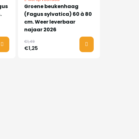
gus
Groene beukenhaag
.
(Fagus sylvatica) 60 à 80
cm. Weer leverbaar
najaar 2026
€1,49
€1,25