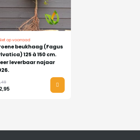
Niet op voorraad
roene beukhaag (Fagus
lvatica) 125 à 150 cm.
eer leverbaar najaar
026.
,49
2,95