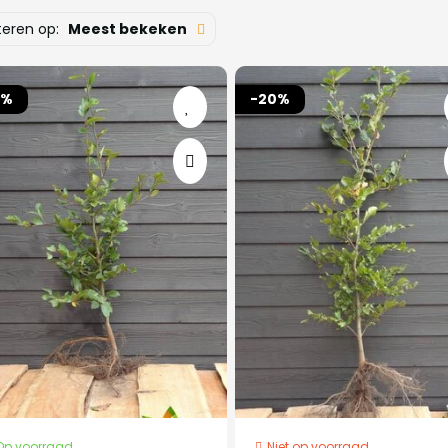
teren op:
Meest bekeken
5%
-20%
Op voorraad
Niet op voorraad