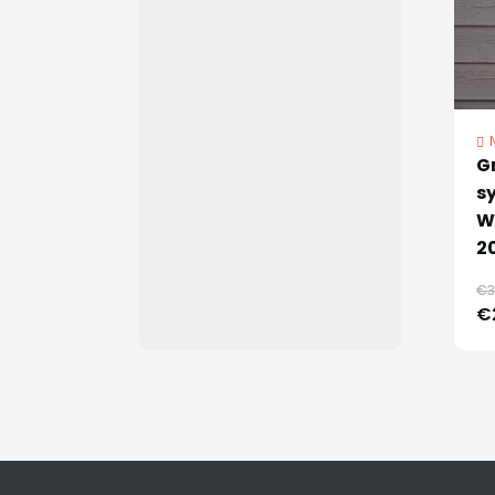
G
sy
W
2
€3
€