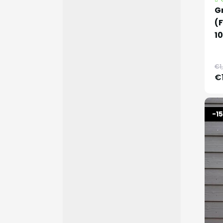
G
(
1
€1
€
-1