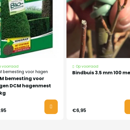
aag
alf april.
 voorraad
Op voorraad
 bemesting voor hagen
Bindbuis 3.5 mm 100 me
euk en is zeer
M bemesting voor
wel een haag als
gen DCM hagenmest
de winter zijn prachtige
 kg
Loopt laat in het
,95
€6,95
rond. Kleigrond is