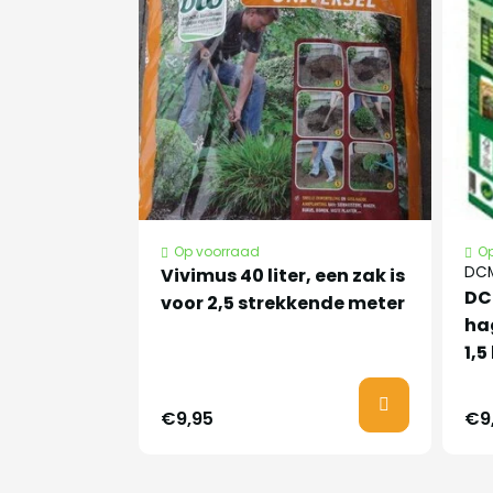
Nederlandse
Groene beukenh
naam
Latijnse naam
Fagus sylvatica
Planttijd
Half oktober tot h
Op voorraad
Op
DCM
Vivimus 40 liter, een zak is
Is de bekendste b
DC
voor 2,5 strekkende meter
geschikt voor zo
Bijzonder
ha
solitair, houd in 
kenmerken
1,5
bruine bladeren. 
voorjaar uit.
€9,95
€9
Zandgrond, leemg