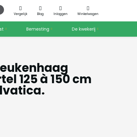
Vergelijk
Blog
Inloggen
Winkelwagen
st
Bemesting
De kwekerij
beukenhaag
tel 125 à 150 cm
lvatica.