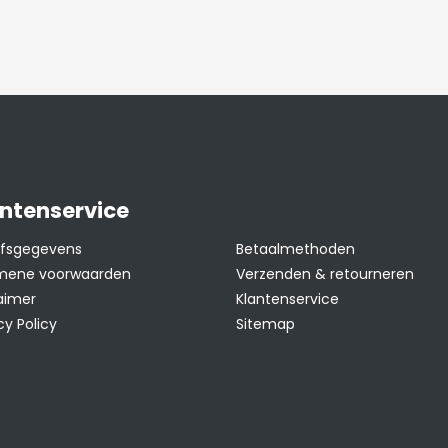
oor extra toevoeging
urf. Zie
tie
en
YouTube
ok
tie
.
ntenservice
 in de winter.
ijfsgegevens
Betaalmethoden
mene voorwaarden
Verzenden & retourneren
aimer
Klantenservice
cy Policy
Sitemap