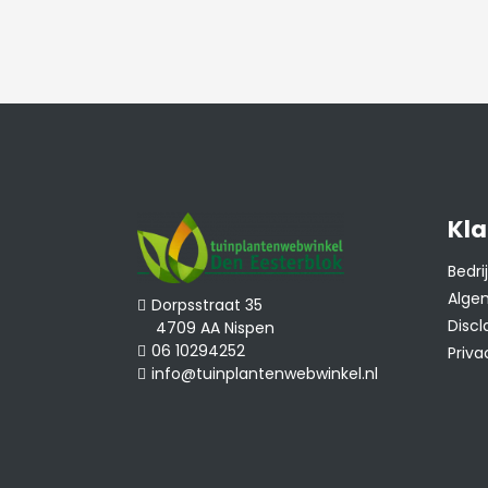
alleen mogelijk d
Grondsoort
van potgrond en t
onze
plantinstruc
filmpje
.
Gemiddeld, zie o
Groeisnelheid
onze
snoeiinstruc
Kla
Blad in de winter
Groen, bruin blad
Bedr
Alge
Dorpsstraat 35
Discl
4709 AA Nispen
Geurend
Nee.
06 10294252
Priva
info@tuinplantenwebwinkel.nl
Stekels
Nee.