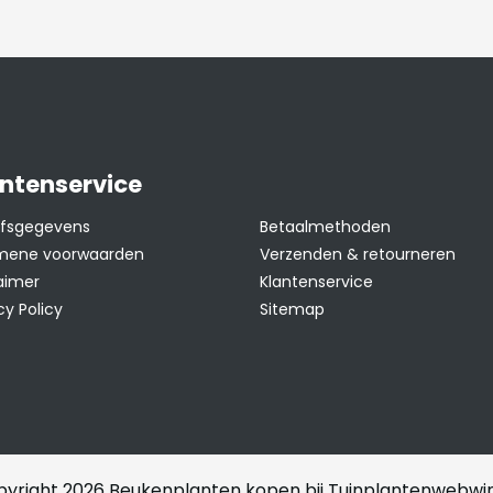
rond. Kleigrond is
oor extra toevoeging
urf. Zie
tie
en
YouTube
ntenservice
ok
ijfsgegevens
Betaalmethoden
tie
.
mene voorwaarden
Verzenden & retourneren
aimer
Klantenservice
cy Policy
Sitemap
 in de winter.
yright 2026 Beukenplanten kopen bij Tuinplantenwebwin