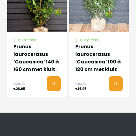
Op voorraad
Op voorraad
Prunus
Prunus
laurocerasus
laurocerasus
‘Caucasica’ 140 à
‘Caucasica’ 100 à
160 cm met kluit.
120 cm met kluit
€29,95
€16,95
€28,95
€14,95