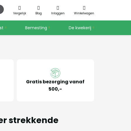
Vergelijk
Blog
Inloggen
Winkelwagen
st
Bemesting
De kwekerij
Gratis bezorging vanaf
500,-
er strekkende