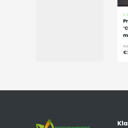
P
‘
me
€2
€
Kla