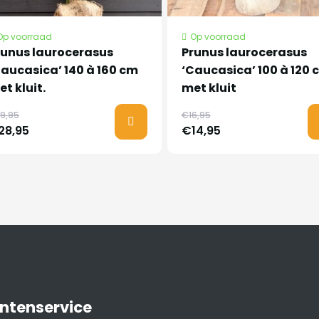
Op voorraad
Op voorraad
runus laurocerasus
Prunus laurocerasus
Caucasica’ 140 à 160 cm
‘Caucasica’ 100 à 120 
t kluit.
met kluit
9,95
€16,95
28,95
€14,95
ntenservice