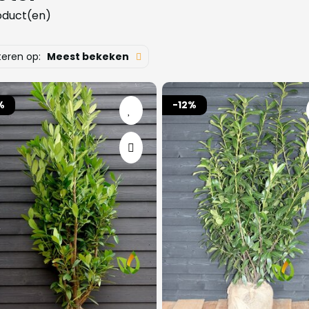
oduct(en)
teren op:
Meest bekeken
%
-12%