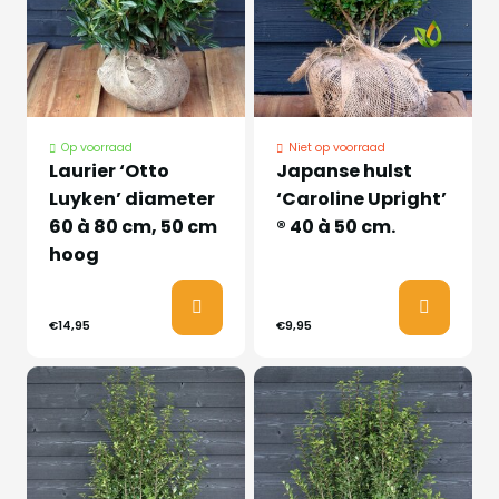
Op voorraad
Niet op voorraad
Laurier ‘Otto
Japanse hulst
Luyken’ diameter
‘Caroline Upright’
60 à 80 cm, 50 cm
® 40 à 50 cm.
hoog
€14,95
€9,95