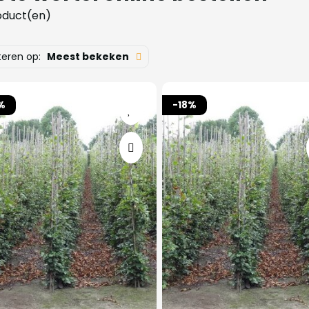
oduct(en)
teren op:
Meest bekeken
%
-18%