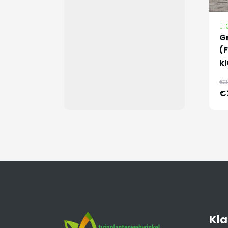
G
(
kl
€3
€
Kla