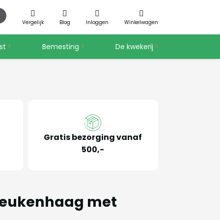
Vergelijk
Blog
Inloggen
Winkelwagen
st
Bemesting
De kwekerij
Gratis bezorging vanaf
500,-
beukenhaag met