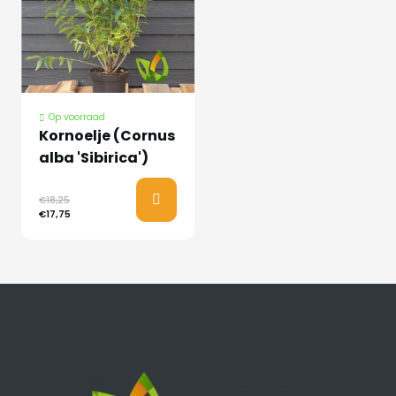
Op voorraad
Kornoelje (Cornus
alba 'Sibirica')
€18,25
€17,75