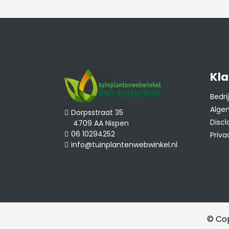
Zandgrond, leem
alleen mogelijk 
Grondsoort
toevoeging van p
ons
plantinstruc
onderstaande fi
Kla
Bedr
Blad in de winter
Groen, rood, bru
Alge
Dorpsstraat 35
Discl
4709 AA Nispen
06 10294252
Priva
Geurend
Nee.
info@tuinplantenwebwinkel.nl
Stekels
Nee.
Winterhard
Ja.
© Cop