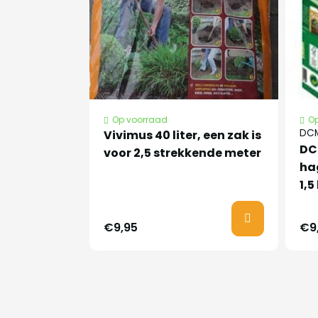
Nederlandse
Rode beuk
naam
Op voorraad
Op
Latijnse naam
Fagus sylvatica 
DCM
Vivimus 40 liter, een zak is
DC
voor 2,5 strekkende meter
ha
Planttijd
Half oktober tot 
1,5
€9,95
€9
Is zeer geschikt
Bijzonder
als solitair, houd
kenmerken
prachtige bruine
in het voorjaar u