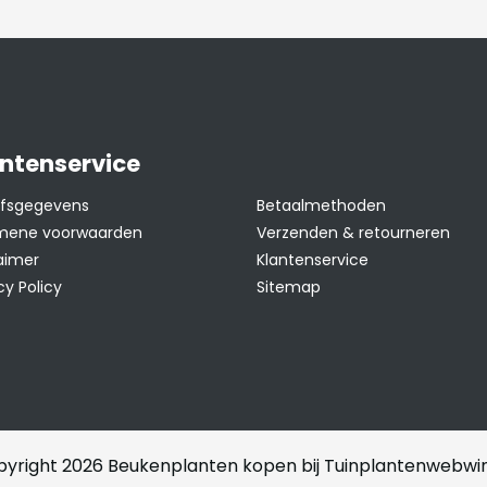
grond. Kleigrond is
door extra
otgrond en turf. Zie
tie
en het
lmpje.
ntenservice
ijfsgegevens
Betaalmethoden
in blad in de winter.
mene voorwaarden
Verzenden & retourneren
aimer
Klantenservice
cy Policy
Sitemap
yright 2026 Beukenplanten kopen bij Tuinplantenwebwin