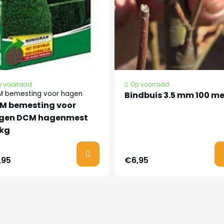
 voorraad
Op voorraad
'Atropunicea'
 bemesting voor hagen
Bindbuis 3.5 mm 100 me
M bemesting voor
gen DCM hagenmest
half april.
 kg
,95
€6,95
 voor zowel een haag
t in de winter zijn
 bladeren. Loopt laat
it.