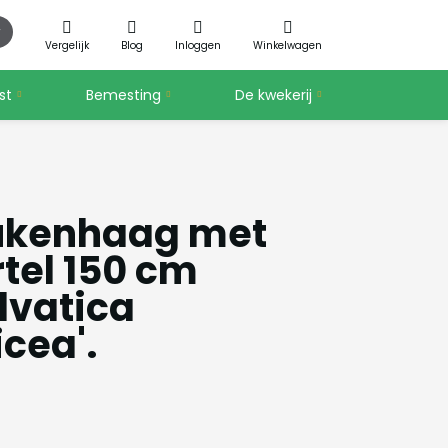
Vergelijk
Blog
Inloggen
Winkelwagen
st
Bemesting
De kwekerij
ukenhaag met
rtel 150 cm
lvatica
cea'.