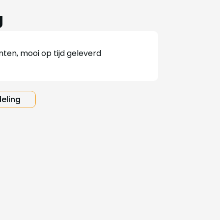
g
ten, mooi op tijd geleverd
deling