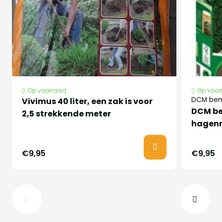
Nederlandse
Lauriekers
naam
Latijnse naam
Prunus laurocerasus 'Elly'®
Op voorraad
Op voor
Half oktober tot half april
DCM bem
Vivimus 40 liter, een zak is voor
DCM be
met kluit.
2,5 strekkende meter
hagenm
Planttijd
Het gehele door met pot
€9,95
€9,95
Niet planten op het
moment dat er vorst is
bloeit in mei/juni met
Bijzonder