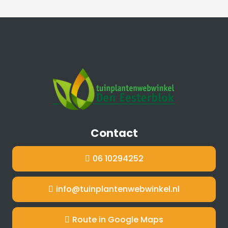
geurende witte bloemen
kenmerken
in trossen
Zandgrond, kleigrond.
Grond moet verder goed
Grondsoort
doorlatend zijn, geen
natte gronden.
Het is een sneller groeier,
Contact
Groeisnelheid
hij groeit ongeveer 35 à 40
cm per jaar
06 10294252
info@tuinplantenwebwinkel.nl
Blad in de winter
Groen blijvend
Route in Google Maps