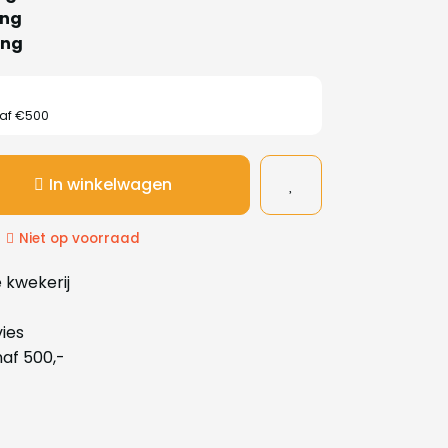
ing
ing
naf €500
In winkelwagen
Niet op voorraad
 kwekerij
ies
naf 500,-