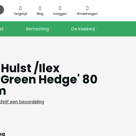
Vergelijk
Blog
Inloggen
Winkelwagen
st
Bemesting
De kwekerij
Hulst /Ilex
'Green Hedge' 80
cm
chrijf een beoordeling
ng