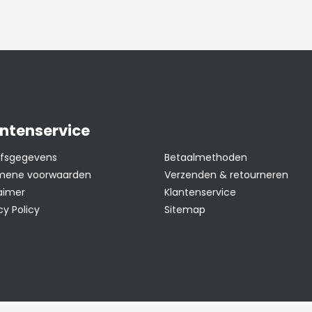
grond, kleigrond
 winter
ntenservice
ijfsgegevens
Betaalmethoden
mene voorwaarden
Verzenden & retourneren
aimer
Klantenservice
cy Policy
Sitemap
rharder plant