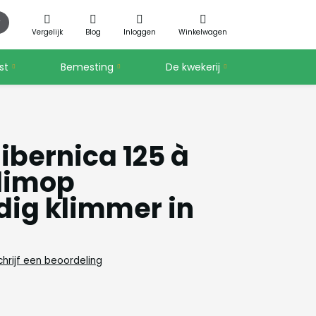
Vergelijk
Blog
Inloggen
Winkelwagen
st
Bemesting
De kwekerij
ibernica 125 à
limop
dig klimmer in
chrijf een beoordeling