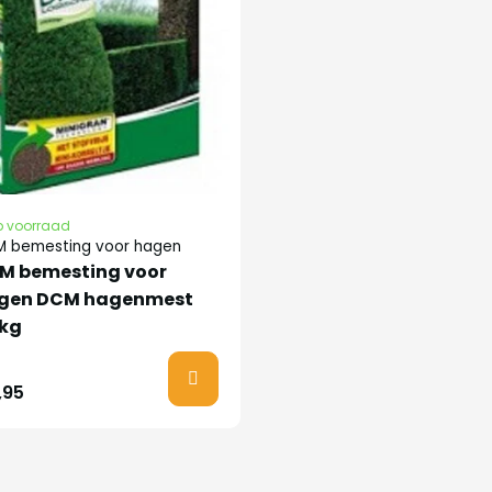
lanten wel onze
 voorraad
a
 bemesting voor hagen
M bemesting voor
lf oktober
gen DCM hagenmest
 kg
n schutting dat hij
,95
n de tuin kan