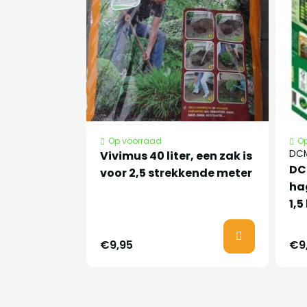
pot of uw geld terug. Volg voor het aanp
aanplant instructie.
Nederlandse
klimop
naam
Latijnse naam
Op voorraad
Op
Hedera Hibernic
DCM
Vivimus 40 liter, een zak is
DC
voor 2,5 strekkende meter
Planttijd
Half april tot ha
ha
1,5
Groeit zowel tege
Bijzonder
€9,95
€9
grote stukken va
kenmerken
bedekken.