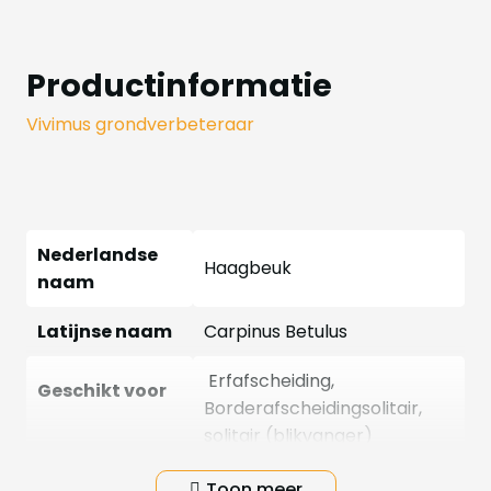
Productinformatie
Vivimus grondverbeteraar
Nederlandse
Haagbeuk
naam
Latijnse naam
Carpinus Betulus
Erfafscheiding,
Geschikt voor
Borderafscheidingsolitair,
solitair (blikvanger)
Bloemen
Nee
Toon meer