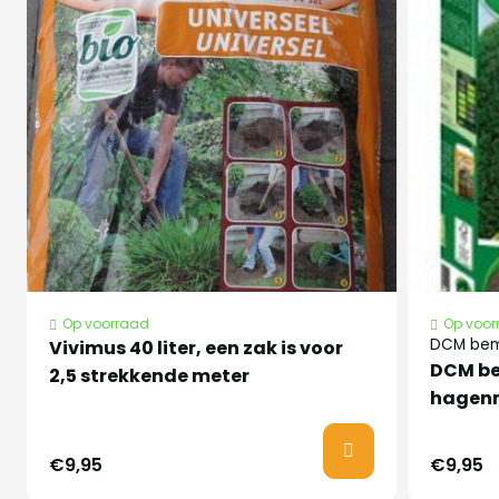
Stekels
Nee
Winterhard
Ja
Maximale
10 meter
hoogte
Op voorraad
Op voor
40 - 60 cm, 60 - 80 cm, 80 -
DCM bem
Vivimus 40 liter, een zak is voor
100 cm, 100 - 125 cm, 125 -
DCM be
2,5 strekkende meter
Hoogte
150 cm, 150 - 175 cm, 175 -
hagenm
200 cm, 200 - 225 cm
€9,95
€9,95